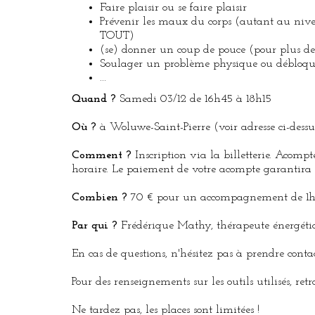
Faire plaisir ou se faire plaisir
Prévenir les maux du corps (autant au nive
TOUT)
(se) donner un coup de pouce (pour plus de b
Soulager un problème physique ou débloque
...
Quand ?
Samedi 03/12 de 16h45 à 18h15
Où ?
à Woluwe-Saint-Pierre (voir adresse ci-dessu
Comment ?
Inscription via la billetterie. Acom
horaire. Le paiement de votre acompte garantira v
Combien ?
70 € pour un accompagnement de 1
Par qui ?
Frédérique Mathy, thérapeute énergétici
En cas de questions, n'hésitez pas à prendre cont
Pour des renseignements sur les outils utilisés, ret
Ne tardez pas, les places sont limitées !