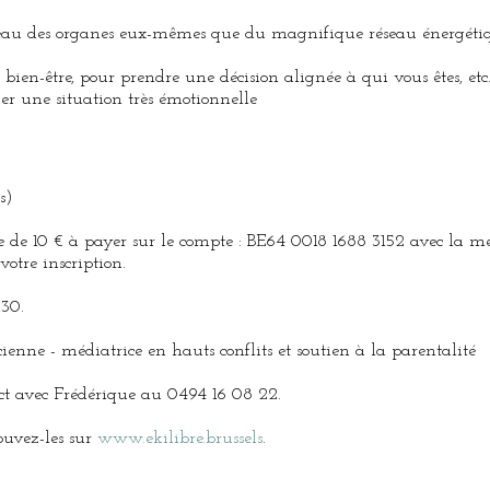
au des organes eux-mêmes que du magnifique réseau énergétique 
ien-être, pour prendre une décision alignée à qui vous êtes, etc
r une situation très émotionnelle
s)
pte de 10 € à payer sur le compte : BE64 0018 1688 3152 avec la
otre inscription.
h30.
enne - médiatrice en hauts conflits et soutien à la parentalité
act avec Frédérique au 0494 16 08 22.
rouvez-les sur
www.ekilibre.brussels
.