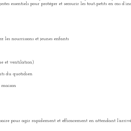
stes essentiels pour protéger et secourir les tout-petits en cas d’in
z les nourrissons et jeunes enfants
e et ventilation)
ents du quotidien
a maison
ssaire pour agir rapidement et efficacement en attendant l’arrivée