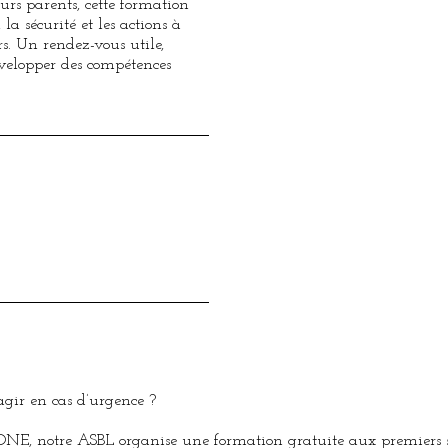
urs parents, cette formation
 la sécurité et les actions à
s. Un rendez-vous utile,
évelopper des compétences
agir en cas d’urgence ?
l’ONE, notre ASBL organise une formation gratuite aux premiers s