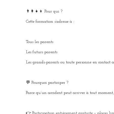
👨‍👩‍👧‍👦 Pour qui ?
Cette formation s’adresse à :
Tous les parents
Les futurs parents
Les grands-parents ou toute personne en contact a
💬 Pourquoi participer ?
Parce qu’un accident peut arriver à tout moment, 
👉 Participation entièrement gratuite – places lim